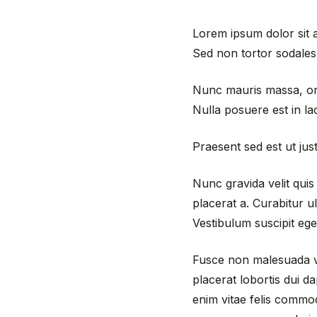
Lorem ipsum dolor sit a
Sed non tortor sodales
Nunc mauris massa, orn
Nulla posuere est in la
Praesent sed est ut jus
Nunc gravida velit quis 
placerat a. Curabitur ul
Vestibulum suscipit eget
Fusce non malesuada vel
placerat lobortis dui d
enim vitae felis commod