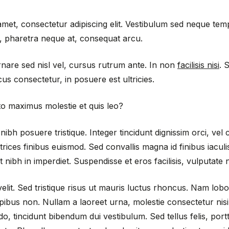
met, consectetur adipiscing elit. Vestibulum sed neque temp
, pharetra neque at, consequat arcu.
are sed nisl vel, cursus rutrum ante. In non
facilisis nisi
. 
cus consectetur, in posuere est ultricies.
to maximus molestie et quis leo?
nibh posuere tristique. Integer tincidunt dignissim orci, vel
trices finibus euismod. Sed convallis magna id finibus iaculi
 nibh in imperdiet. Suspendisse et eros facilisis, vulputate n
it. Sed tristique risus ut mauris luctus rhoncus. Nam lobort
apibus non. Nullam a laoreet urna, molestie consectetur nis
o, tincidunt bibendum dui vestibulum. Sed tellus felis, portti