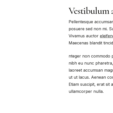
Vestibulum 
Pellentesque accumsan n
posuere sed non mi. Su
Vivamus auctor
eleifen
Maecenas blandit tinci
nteger non commodo puru
nibh eu nunc pharetra,
laoreet accumsan magna
ut ut lacus. Aenean com
Etiam suscipit, erat si
ullamcorper nulla.