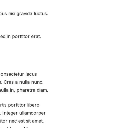
us nisi gravida luctus.
Sed in porttitor erat.
 consectetur lacus
s. Cras a nulla nunc.
ulla in,
pharetra diam
.
is porttitor libero,
i. Integer ullamcorper
tor nec est sit amet,