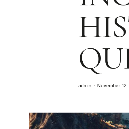
HI
QU
admin
November 12,