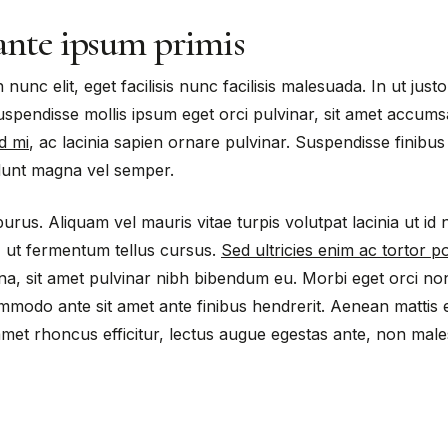
ante ipsum primis
unc elit, eget facilisis nunc facilisis malesuada. In ut just
spendisse mollis ipsum eget orci pulvinar, sit amet accum
d mi
, ac lacinia sapien ornare pulvinar. Suspendisse finibus e
dunt magna vel semper.
s. Aliquam vel mauris vitae turpis volutpat lacinia ut id n
 ut fermentum tellus cursus.
Sed ultricies enim ac tortor por
, sit amet pulvinar nibh bibendum eu. Morbi eget orci no
modo ante sit amet ante finibus hendrerit. Aenean mattis eu
t amet rhoncus efficitur, lectus augue egestas ante, non mal