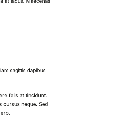
da at lacus. Maecenas
tiam sagittis dapibus
re felis at tincidunt.
is cursus neque. Sed
bero.