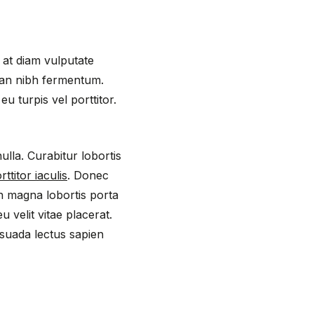
o at diam vulputate
san nibh fermentum.
u turpis vel porttitor.
ulla. Curabitur lobortis
ttitor iaculis
. Donec
n magna lobortis porta
 velit vitae placerat.
esuada lectus sapien