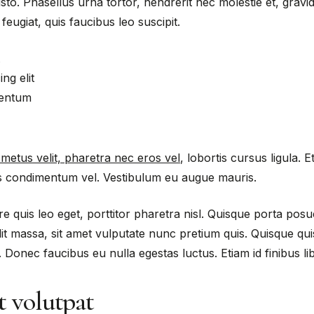
. Phasellus urna tortor, hendrerit nec molestie et, gravi
eugiat, quis faucibus leo suscipit.
ng elit
mentum
metus velit, pharetra nec eros vel
, lobortis cursus ligula. E
us condimentum vel. Vestibulum eu augue mauris.
are quis leo eget, porttitor pharetra nisl. Quisque porta posue
lit massa, sit amet vulputate nunc pretium quis. Quisque qu
 Donec faucibus eu nulla egestas luctus. Etiam id finibus li
t volutpat